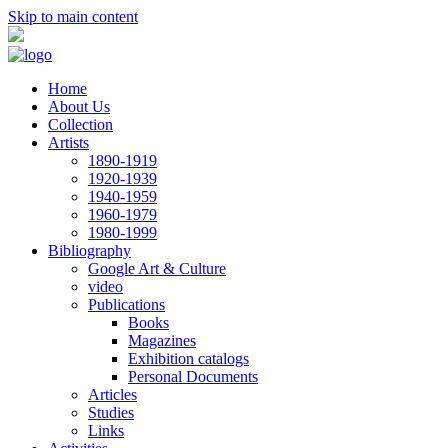
Skip to main content
Home
About Us
Collection
Artists
1890-1919
1920-1939
1940-1959
1960-1979
1980-1999
Bibliography
Google Art & Culture
video
Publications
Books
Magazines
Exhibition catalogs
Personal Documents
Articles
Studies
Links