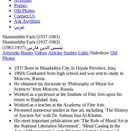
Activities
Praises
Old Photos
Contact Us
Ask Anything
عربي
Shamsuddin Faris (1937-1983)
Shamsuddin Faris (1937-1983)
شمس الدين فارس (1937-1983)
Artworks
Books
Videos
Articles
Studies
Links
Slideshow
Old
Photos
1937 Born in Muqdadiya City in Diyala Province, Iraq.
1960s Graduated from high school and was sent to study in
Moscow, Russia.
He obtained his doctorate in ‘Philosophy of Mural Art
Sciences’ from Moscow, Russia.
Worked as a professor at the Institute of Fine Arts upon his
return to Baghdad, Iraq.
Worked as a teacher at the Academy of Fine Arts.
Presented numerous studies in fine art, including ‘The History
of Ancient Art’ with Dr. Salman Issa Al-Khattat.
His most important publications are ‘The Role of Mural Art in
the National Liberation Movement’, ‘Metal Casting in the