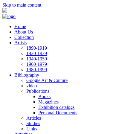
Skip to main content
Home
About Us
Collection
Artists
1890-1919
1920-1939
1940-1959
1960-1979
1980-1999
Bibliography
Google Art & Culture
video
Publications
Books
Magazines
Exhibition catalogs
Personal Documents
Articles
Studies
Links