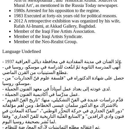
Arts of Mesopotamia’, and ‘Historical Artistic Sources of
Mural Art’, as mentioned in the Russia Today newspaper.
1980s Arrested for his opposition to the regime.
1983 Executed at forty-six years old for political reasons.
2012 A retrospective exhibition was organized by his wife,
Rafah Al-Imami, at Akkad Gallery, Baghdad.
Member of the Iraqi Fine Artists Association.
Member of the Iraqi Artists Syndicate.
Member of the Neo-Realist Group.
Language
Undefined
- 1937 وُلدَ الفنان في مدينة المقدادية في محافظة ديالى العراقية.
- أنهى المدرسة الثانوية ثمّ ابتُعث للدراسة في موسكو، روسيا في
مَطلع الستينيات من القرن الماضي.
- حصل على شهادة الدكتوراه في "فلسفة علوم فنّ الجداريات" من
موسكو، روسيا.
- لدى عودته إلى بغداد عمل أستاذاً في معهد الفنون الجميلة.
- عمل مدرِّساً في أكاديمية الفنون الجميلة.
- قدَّم دراسات عديدة في الفنّ التشكيلي، منها: "تاريخ الفنّ القديم"
بالاشتراك مع الدكتور سلمان عيسى الخطاط، ومن أهم مؤلَّفاته
"دور الفنّ الجداري في حركة التحرُّر الوطني"، "سباكة المعادن في
فنون وادي الرافدين" و"المنابع الفنّية التاريخية للفنّ الجداري" وفقاً
لما نُشر بصحيفة روسيا اليوم.
- تم اعتقاله مطلع الثمانينيات لآرائه المعارضة للنظام.