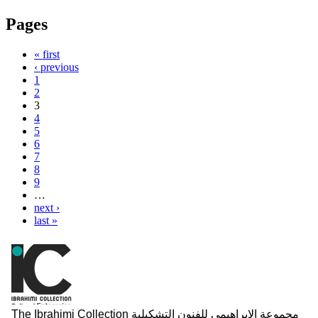
Pages
« first
‹ previous
1
2
3
4
5
6
7
8
9
…
next ›
last »