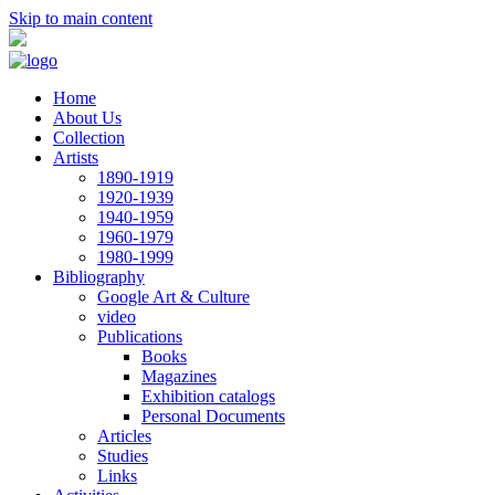
Skip to main content
Home
About Us
Collection
Artists
1890-1919
1920-1939
1940-1959
1960-1979
1980-1999
Bibliography
Google Art & Culture
video
Publications
Books
Magazines
Exhibition catalogs
Personal Documents
Articles
Studies
Links