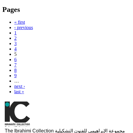
Pages
« first
‹ previous
1
2
3
4
5
6
7
8
9
…
next ›
last »