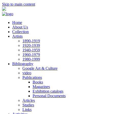
Skip to main content
Home
About Us
Collection
Artists
1890-1919
1920-1939
1940-1959
1960-1979
1980-1999
Bibliography
Google Art & Culture
video
Publications
Books
Magazines
Exhibition catalogs
Personal Documents
Articles
Studies
Links