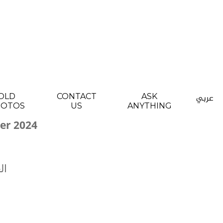
OLD
CONTACT
ASK
عربي
HOTOS
US
ANYTHING
er 2024
ال