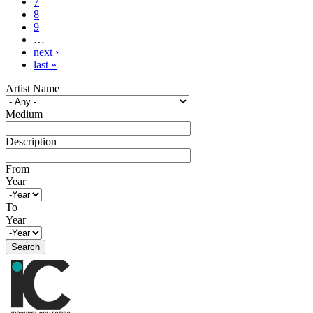
7
8
9
…
next ›
last »
Artist Name
Medium
Description
From
Year
To
Year