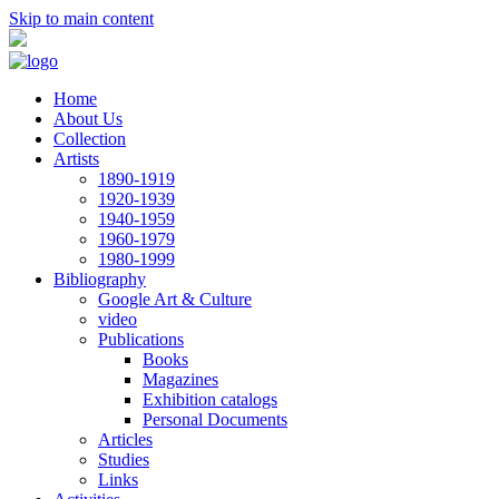
Skip to main content
Home
About Us
Collection
Artists
1890-1919
1920-1939
1940-1959
1960-1979
1980-1999
Bibliography
Google Art & Culture
video
Publications
Books
Magazines
Exhibition catalogs
Personal Documents
Articles
Studies
Links