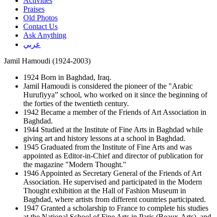
Activities
Praises
Old Photos
Contact Us
Ask Anything
عربي
Jamil Hamoudi (1924-2003)
1924 Born in Baghdad, Iraq.
Jamil Hamoudi is considered the pioneer of the "Arabic
Hurufiyya” school, who worked on it since the beginning of
the forties of the twentieth century.
1942 Became a member of the Friends of Art Association in
Baghdad.
1944 Studied at the Institute of Fine Arts in Baghdad while
giving art and history lessons at a school in Baghdad.
1945 Graduated from the Institute of Fine Arts and was
appointed as Editor-in-Chief and director of publication for
the magazine "Modern Thought."
1946 Appointed as Secretary General of the Friends of Art
Association. He supervised and participated in the Modern
Thought exhibition at the Hall of Fashion Museum in
Baghdad, where artists from different countries participated.
1947 Granted a scholarship to France to complete his studies
at the National School of Fine Arts in Paris (Beaux-Arts), and