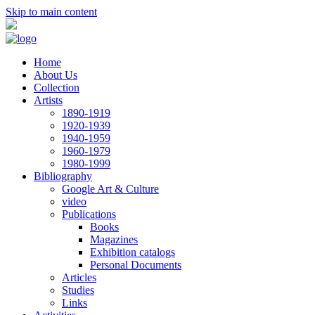
Skip to main content
Home
About Us
Collection
Artists
1890-1919
1920-1939
1940-1959
1960-1979
1980-1999
Bibliography
Google Art & Culture
video
Publications
Books
Magazines
Exhibition catalogs
Personal Documents
Articles
Studies
Links