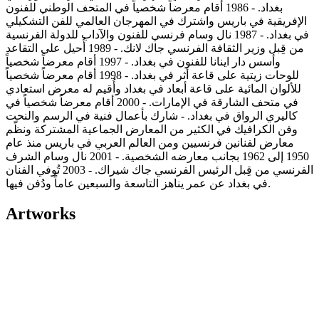
بغداد. - 1986 أقام معرضاً شخصياً في المتحف الوطني للفنون
الإفريقية في باريس واشترك في المهرجان العالمي للفن التشكيلي
في بغداد. - 1987 نال وسام فرنسي للفنون والآداب للدولة الفرنسية
من قِبل وزير الثقافة الفرنسي جاك لانك. - 1989 أُحيل على التقاعد
وأسس دار اينانا للفنون في بغداد. - 1997 أقام معرضاً شخصياً
للوحات زيتية على قاعة أثر في بغداد. - 1998 أقام معرضاً شخصياً
للألوان المائية على قاعة أبعاد في بغداد وأُقيم له معرض استعادي
في متحف الشارقة في الإمارات. - 2000 أقام معرضاً شخصياً في
كاليري الرواق في بغداد. - شارك بأعمال فنية في الرسم والنحت
وفن الكرافيك في الكثير من المعارض الجماعية المشتركة ونظّم
معارض لفنانين فرنسيين ومن العالم العربي في باريس منذ عام
1950 إلى 1962 بجانب معارضه الشخصية. - 2001 نال وسام الشرف
الفرنسي من قِبل الرئيس الفرنسي جاك شيراك. - 2003 تُوفي الفنان
في بغداد عن عمر يناهز التاسعة والسبعين عاماً ودُفن فيها.
Artworks