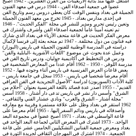
اشتغل عليها منذ بداية الأربعينات من القرن العشرين. - 1942 أصبح
عضواً في جمعية أصدقاء الفن. - 1944 درس في معهد الفنون
الجميلة في بغداد وبنفس الوقت كان يعطي دروس رسم وتاريخ الفن
في إحدى مدارس بغداد. - 1945 تخرج من معهد الفنون الجميلة
وتعين رئيس تحرير ومدير للنشر في مجلة "الفكر الحديث". - 1946
تم تعينه أميناً عاماً لجمعية أصدقاء الفن وأشرف واشترك في
معرض الفكر الحديث في قاعة متحف الأزياء في بغداد الذي شارك
فيه فنانون من دول مختلفة. - 1947 تم منحه بعثة إلى فرنسا لإكمال
دراسته في المدرسة الوطنية للفنون الجميلة في باريس (البوزار)
وعمل عدة بحوث عن موضوع "اللغات الآشورية -البابلية والفن"
ودرس فن التخطيط في أكاديمية جوليان، ودرس تاريخ الفن في
مدرسة اللوفر. - 1950 – 1962 أقام عدداً من المعارض الشخصية في
بعض قاعات العرض الفرنسية في باريس أثناء وجوده فيها. - 1952
أقام معرضاً شخصياً في باريس. - 1953 سجل في جامعة باريس –
كلية الآداب (السوربون) لدراسة "الأصول التجريدية في الفن العراقي
القديم". - 1955 أصدر عدة قصائد باللغة الفرنسية بعنوان "أحلام من
الشرق" وأسس دار نشر في باريس تدعى دار أشتار. - 1958 أسس
"مجلة أشتار – الشرق والغرب" ونادي عشتار الفني والثقافي. -
1962 استقر في بغداد وظل على علاقة مستمرة وقريبة مع معارفه
وأصدقائه في باريس ودائم السفر إليها. - 1965 أقام معرضاً على
قاعة الواسطي في بغداد. - 1971 أصبح عضواً في مجموعة البعد
الواحد. - 1973 اشترك في المعرض الثاني لجماعة البعد الواحد في
بغداد ومعرض جمعية الفنانين التشكيليين الخامس عشر على قاعة
الجمعية. - 1974 اشترك في المهرجان الثقافي لجريدة الثورة في