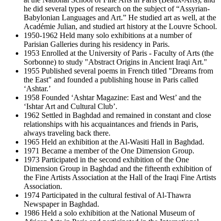
he did several types of research on the subject of “Assyrian-
Babylonian Languages and Art.” He studied art as well, at the
Académie Julian, and studied art history at the Louvre School.
1950-1962 Held many solo exhibitions at a number of
Parisian Galleries during his residency in Paris.
1953 Enrolled at the University of Paris - Faculty of Arts (the
Sorbonne) to study "Abstract Origins in Ancient Iraqi Art."
1955 Published several poems in French titled "Dreams from
the East" and founded a publishing house in Paris called
‘Ashtar.’
1958 Founded ‘Ashtar Magazine: East and West’ and the
‘Ishtar Art and Cultural Club’.
1962 Settled in Baghdad and remained in constant and close
relationships with his acquaintances and friends in Paris,
always traveling back there.
1965 Held an exhibition at the Al-Wasiti Hall in Baghdad.
1971 Became a member of the One Dimension Group.
1973 Participated in the second exhibition of the One
Dimension Group in Baghdad and the fifteenth exhibition of
the Fine Artists Association at the Hall of the Iraqi Fine Artists
Association.
1974 Participated in the cultural festival of Al-Thawra
Newspaper in Baghdad.
1986 Held a solo exhibition at the National Museum of