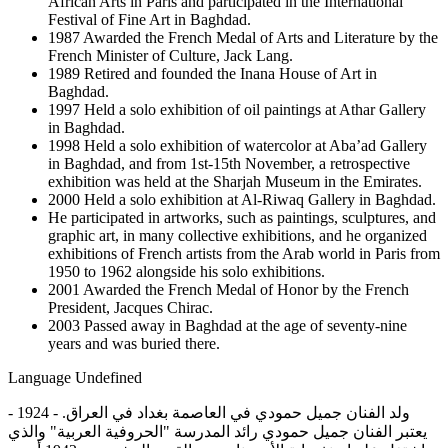
African Arts in Paris and participated in the International
Festival of Fine Art in Baghdad.
1987 Awarded the French Medal of Arts and Literature by the
French Minister of Culture, Jack Lang.
1989 Retired and founded the Inana House of Art in
Baghdad.
1997 Held a solo exhibition of oil paintings at Athar Gallery
in Baghdad.
1998 Held a solo exhibition of watercolor at Aba’ad Gallery
in Baghdad, and from 1st-15th November, a retrospective
exhibition was held at the Sharjah Museum in the Emirates.
2000 Held a solo exhibition at Al-Riwaq Gallery in Baghdad.
He participated in artworks, such as paintings, sculptures, and
graphic art, in many collective exhibitions, and he organized
exhibitions of French artists from the Arab world in Paris from
1950 to 1962 alongside his solo exhibitions.
2001 Awarded the French Medal of Honor by the French
President, Jacques Chirac.
2003 Passed away in Baghdad at the age of seventy-nine
years and was buried there.
Language
Undefined
- 1924 ولد الفنان جميل حمودي في العاصمة بغداد في العراق. -
يعتبر الفنان جميل حمودي رائد المدرسة "الحروفية العربية" والذي