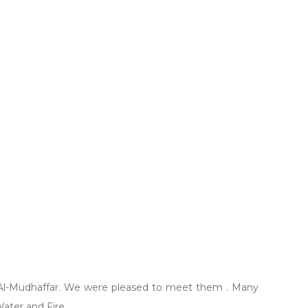
ay Al-Mudhaffar. We were pleased to meet them . Many
Water and Fire .