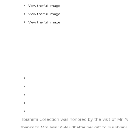
View the full image
View the full image
View the full image
Ibrahimi Collection was honored by the visit of Mr.
thanks to Mrs. May Al-Mudhaffar her gift to our library 