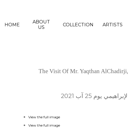
Skip to main content
ABOUT
HOME
COLLECTION
ARTISTS
US
The Visit Of Mr. Yaqthan AlChadirj
 يوم 25 آب 2021
View the full image
View the full image