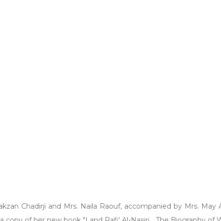
 Yakzan Chadirji and Mrs. Naila Raouf, accompanied by Mrs. M
a copy of her new book "I and Rafi' Al-Nasiri... The Biography of 