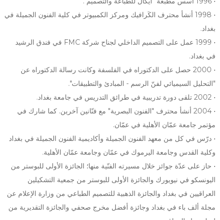
• 1996 أسس مطبعة "ايكال للطباعة والتصميم".
• 1998 أنشأ محترف الكَرافيك ومركز الكمبيوتر في كلية الفنون الجميلة في
بغداد.
• 1999 عمل على التصميم الداخلي لجناح شركة FMC في فندق الرشيد
في بغداد.
• 2000 حصل على الدكتوراه في الفلسفة وكانت رسالة الدكتوراه عن
"التحليل السيميائي لفنّ الرسم - المبادئ والتطبيقات".
• 2002 تلقى دورة تدريبية في طرائق التدريس في جامعة بغداد.
• 2004 أنشأ محترف "الفنون البصرية" مع فنّانين آخرين. كما شارك في
مؤتمر جامعة عمّان الأهلية في عمّان.
• درّس في كل من معهد الفنون الجميلة وأكاديمية الفنون الجميلة في بغداد
وكلية القدس وجامعة اليرموك في عمّان وجامعة عمّان الأهلية.
• حاز على عدّة جوائز خلال مسيرته الفنّية منها؛ الجائزة الأولى للبوستر من
اليونسكو في نيويورك والجائزة الأولى للبوستر من جمعية التشكيلين
العراقيين في بغداد والجائزة الذهبية للتصميم الطباعي من وزارة الإعلام عن
مجلة ألف باء في بغداد وجائزة أفضل مخرج صحفي والجائزة التقديرية من