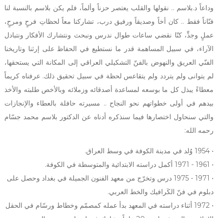
وداعاً د.بلاسم .. نقولها والقلب يعتصر حزناً وألماً، فلم يكن بلاسم بالنسبة لنا
فنّاناً فقط .. كان أخاً وصديقاً ورفيق درب، تشاركنا معاً لحظاتِ فرحٍ ومرحٍ،
عملٍ وجدٍّ، كنّا نقضي ساعات طوال ندرس ونبحث ونتشارك الأفكار ونتبادل
الآراء، في سبيل المساهمة قدر ما نستطيع في الحفاظ على إرثنا وتاريخنا
الفنّي العريق والنهوض بالفنّ التشكيلي العراقي إلى المكانة التي يستحقها،
لم يتوانى ولم يتردد ولم يتقاعس لحظة في سبيل تحقيق ذلك. عرفناه كريماً
معطاءً يبذل كل ما بوسعه لمساعدة أصدقائه وزملائه وبالأخص طلبته والأخذ
بيدهم في أولى خطواتهم نحو النجاح .. مسيرته حافلة بالعطاء والإنجازات
والتي سنحاول اختصارها فيما سنذكره أدناه عن الدكتور بلاسم محمد جسّام
رحمه الله:
• 1954 وُلد في مدينة الكوفة في وسط العراق.
• 1961 - 1971 أكمل دراسته الابتدائية والمتوسطة في الكوفة.
• 1971 - 1975 درس وتخرّج من معهد الفنون الجميلة في بغداد وحصل على
دبلوم في فنّ الكَرافيك والخط العربي.
• 1972 أثناء دراسته في المعهد بدأ عمله كمصمّم وخطاط ورسّام في الحقل