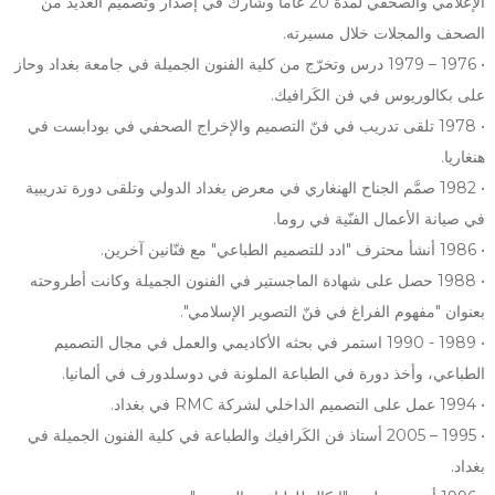
الإعلامي والصحفي لمدة 20 عاماً وشارك في إصدار وتصميم العديد من
الصحف والمجلات خلال مسيرته.
• 1976 – 1979 درس وتخرّج من كلية الفنون الجميلة في جامعة بغداد وحاز
على بكالوريوس في فن الكَرافيك.
• 1978 تلقى تدريب في فنّ التصميم والإخراج الصحفي في بودابست في
هنغاريا.
• 1982 صمَّم الجناح الهنغاري في معرض بغداد الدولي وتلقى دورة تدريبية
في صيانة الأعمال الفنّية في روما.
• 1986 أنشأ محترف "ادد للتصميم الطباعي" مع فنّانين آخرين.
• 1988 حصل على شهادة الماجستير في الفنون الجميلة وكانت أطروحته
بعنوان "مفهوم الفراغ في فنّ التصوير الإسلامي".
• 1989 - 1990 استمر في بحثه الأكاديمي والعمل في مجال التصميم
الطباعي، وأخذ دورة في الطباعة الملونة في دوسلدورف في ألمانيا.
• 1994 عمل على التصميم الداخلي لشركة RMC في بغداد.
• 1995 – 2005 أستاذ فن الكَرافيك والطباعة في كلية الفنون الجميلة في
بغداد.