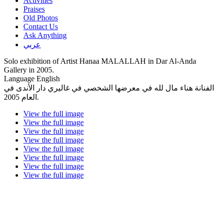
Activities
Praises
Old Photos
Contact Us
Ask Anything
عربي
Solo exhibition of Artist Hanaa MALALLAH in Dar Al-Anda
Gallery in 2005.
Language
English
الفنانة هناء مال لله في معرضها الشخصي في غاليري دار الأندى في
العام 2005.
View the full image
View the full image
View the full image
View the full image
View the full image
View the full image
View the full image
View the full image