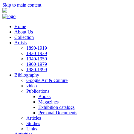
Skip to main content
Home
About Us
Collection
Artists
1890-1919
1920-1939
1940-1959
1960-1979
1980-1999
Bibliography
Google Art & Culture
video
Publications
Books
Magazines
Exhibition catalogs
Personal Documents
Articles
Studies
Links