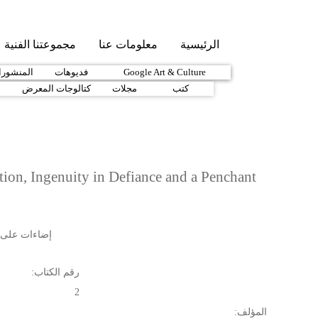
Skip to main content
الرئيسية
معلومات عنا
مجموعتنا الفنية
1890-1919
Google Art & Culture
1920-1939
فديوهات
1940-1959
المنشور
كتب
مجلات
كتالوجات المعرض
م
tion, Ingenuity in Defiance and a Penchant
إضاءات على ت
رقم الكتاب:
2
المؤلف: