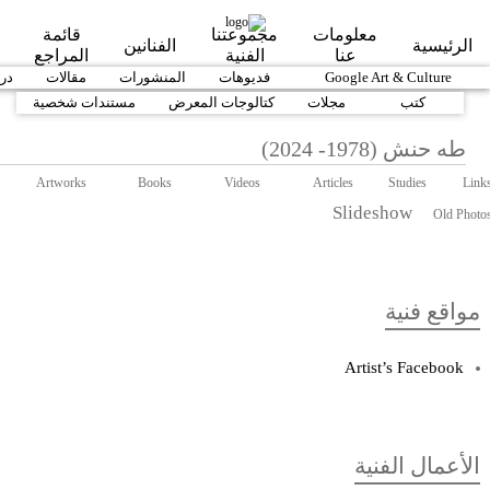
Skip to main content
معلومات
مجموعتنا
قائمة
الرئيسية
الفنانين
عنا
الفنية
المراجع
1890-1919
Google Art & Culture
1920-1939
فديوهات
1940-1959
المنشورات
1960-1979
مقالات
-1999
در
كتب
مجلات
كتالوجات المعرض
مستندات شخصية
طه حنش (1978- 2024)
Artworks
Books
Videos
Articles
Studies
Link
Slideshow
Old Photo
مواقع فنية
Artist’s Facebook
الأعمال الفنية