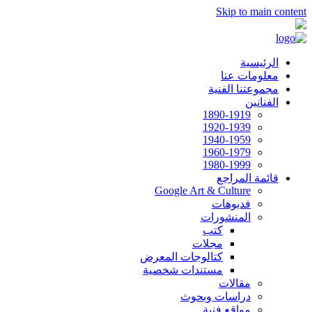
Skip to main content
الرئيسية
معلومات عنا
مجموعتنا الفنية
الفنانين
1890-1919
1920-1939
1940-1959
1960-1979
1980-1999
قائمة المراجع
Google Art & Culture
فديوهات
المنشورات
كتب
مجلات
كتالوجات المعرض
مستندات شخصية
مقالات
دراسات وبحوث
مواقع فنية