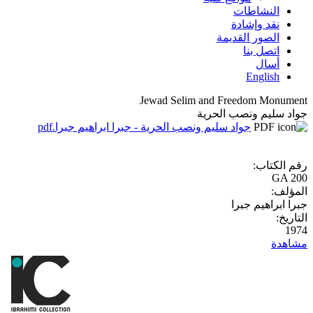
النشاطات
نقد وإشادة
الصور القديمة
اتصل بنا
أسال
English
Jewad Selim and Freedom Monument
جواد سليم ونصب الحرية
جواد سليم ونصب الحرية - جبرا ابراهيم جبرا.pdf
رقم الكتاب:
GA 200
المؤلف:
جبرا ابراهيم جبرا
التاريخ:
1974
مشاهدة