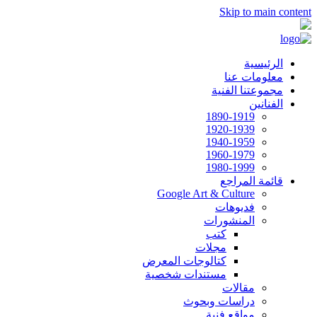
Skip to main content
الرئيسية
معلومات عنا
مجموعتنا الفنية
الفنانين
1890-1919
1920-1939
1940-1959
1960-1979
1980-1999
قائمة المراجع
Google Art & Culture
فديوهات
المنشورات
كتب
مجلات
كتالوجات المعرض
مستندات شخصية
مقالات
دراسات وبحوث
مواقع فنية