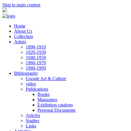
Skip to main content
Home
About Us
Collection
Artists
1890-1919
1920-1939
1940-1959
1960-1979
1980-1999
Bibliography
Google Art & Culture
video
Publications
Books
Magazines
Exhibition catalogs
Personal Documents
Articles
Studies
Links