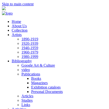
Skip to main content
Home
About Us
Collection
Artists
1890-1919
1920-1939
1940-1959
1960-1979
1980-1999
Bibliography
Google Art & Culture
video
Publications
Books
Magazines
Exhibition catalogs
Personal Documents
Articles
Studies
Links