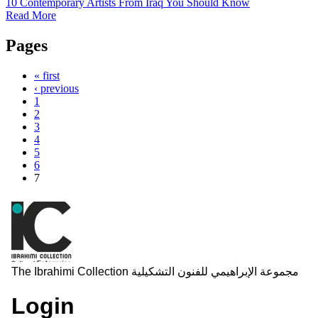
10 Contemporary Artists From Iraq You Should Know
Read More
Pages
« first
‹ previous
1
2
3
4
5
6
7