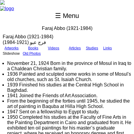
Skip to main content
☰ Menu
Faraj Abbo (1921-1984)
Faraj Abbo (1921-1984)
فرج عبو (1921-1984)
Artworks
Books
Videos
Articles
Studies
Links
Slideshow
Old Photos
November 21, 1924 Born in the province of Mosul in Iraq to
a Chaldean Christian family.
1936 Painted and sculpted some works in some of Mosul's
old churches, such as St. Isaiah Church.
1939 Finished his studies at the Central High School in
Baghdad.
1941 Joined the Friends of Art Association.
From the beginning of the forties until 1945, he studied the
art of painting in Baquba at Hilla High School.
1947 Sent on a fellowship to Egypt to study.
1950 Completed his studies at the Faculty of Fine Arts in
the Painting Department in Cairo and graduated from it. He
exhibited ten oil paintings for his master’s graduate
project, where he received an honorary degree and first