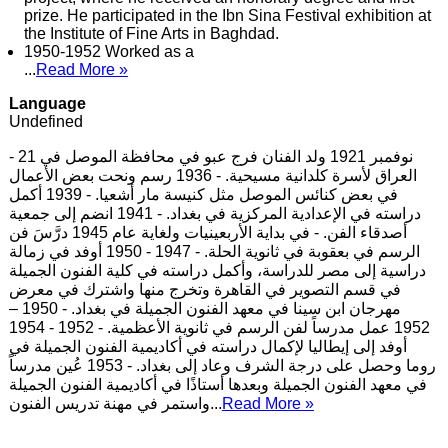
prize. He participated in the Ibn Sina Festival exhibition at
the Institute of Fine Arts in Baghdad.
1950-1952 Worked as a
...
Read More »
Language
Undefined
- 21 نوفمبر 1921 ولد الفنان فرج عبو في محافظة الموصل في
العراق لأسرة كلدانية مسيحية. - 1936 رسم ونحت بعض الأعمال
في بعض كنائس الموصل مثل كنيسة مار أشعيا. - 1939 أكمل
دراسته في الإعدادية المركزية في بغداد. - 1941 انضم إلى جمعية
أصدقاء الفن. - في بداية الأربعينيات ولغاية عام 1945 درَّسَ فن
الرسم في بعقوبة في ثانوية الحلة. - 1947 - 1950 أوفد في زمالة
دراسية إلى مصر للدراسة، وأكمل دراسته في كلية الفنون الجميلة
في قسم التصوير في القاهرة وتخرج منها واشترك في معرض
مهرجان ابن سينا في معهد الفنون الجميلة في بغداد. - 1950 –
1952 عمل مدرساً لفن الرسم في ثانوية الأعظمية. - 1952 - 1954
أوفد إلى إيطاليا لإكمال دراسته في أكاديمية الفنون الجميلة في
روما وحصل على درجة الشرف وعاد إلى بغداد. - 1953 عُين مدرساً
في معهد الفنون الجميلة وبعدها أستاذًا في أكاديمية الفنون الجميلة
واستمر في مهنة تدريس الفنون
...
Read More »