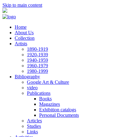
Skip to main content
Home
About Us
Collection
Artists
1890-1919
1920-1939
1940-1959
1960-1979
1980-1999
Bibliography
Google Art & Culture
video
Publications
Books
Magazines
Exhibition catalogs
Personal Documents
Articles
Studies
Links