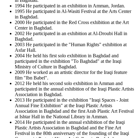
in Baghdad.
1994 He participated in an exhibition in Amman, Jordan.
1995 He participated in Al-Wasiti Festival at the Arts Center
in Baghdad.
2000 He participated in the Red Cross exhibition at the Art
Center in Baghdad.
2002 He participated in an exhibition at Al-Droubi Hall in
Baghdad.
2003 He participated in the "Human Rights" exhibition at
Asfar Hall.
2004 He held his first solo exhibition in Baghdad and
participated in the exhibition "To Baghdad" at the Iraqi
Ministry of Culture in Baghdad.
2009 He worked as an artistic director for the Iraqi feature
film "Ibn Babel".
2012 He held his second solo exhibition in Amman and
participated in the annual exhibition of the Iraqi Plastic Artists
Association in Baghdad.
2013 He participated in the exhibition "Iraqi Spaces - Joint
Annual Fine Exhibition" at the Iraqi Plastic Artists
Association in Baghdad and the first Arab Plastic Art Festival
at Ishtar Hall in the National Library in Amman.
2014 He participated in the annual exhibition of the Iraqi
Plastic Artists Association in Baghdad and the Fine Art
Festival in the 80th anniversary of the founding of the Iraqi