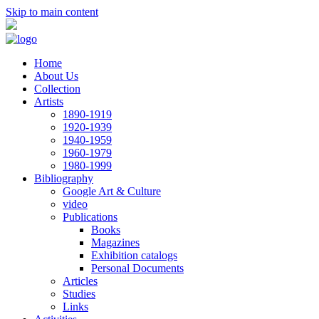
Skip to main content
Home
About Us
Collection
Artists
1890-1919
1920-1939
1940-1959
1960-1979
1980-1999
Bibliography
Google Art & Culture
video
Publications
Books
Magazines
Exhibition catalogs
Personal Documents
Articles
Studies
Links