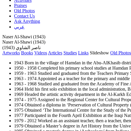
Activities
Praises
Old Photos
Contact Us
Ask Anything
عربي
Naser Al-Shawi (1943)
Naser Al-Shawi (1943)
ناصر الشاوي (1943)
Artworks
Books
Videos
Articles
Studies
Links
Slideshow
Old Photos
1943 Born in the village of Hamdan in the Abu-AlKhasib distric
1950 - 1958 Completed his primary school studies at Hamdan 
1959 - 1963 Studied and graduated from the Teachers Primary 
1963 - 1974 Appointed as a teacher for the primary and middle s
1963 - 1968 Studied and graduated from the Academy of Fine Ar
1964 Held his first solo exhibition in the local administration, B
1969 Headed the artistic activity department in the Al-Karkh 
1974 - 1975 Assigned to the Regional Center for Cultural Prope
1974 Obtained a diploma in ‘Preservation of Cultural Propert
1975 Obtained ‘The International Centre for the Study of the Pr
1977 Participated in the Fourth April Exhibition at the Iraqi
1979 - 2012 Worked as an assistant teacher, then a teacher, then
1979 Obtained a Master’s degree in Art History from the Univer