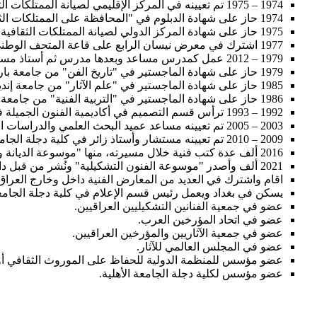
1974 – 1975 تم تعيينه في المركز الإقليمي لصيانة الممتلكات الثقافية في وزارة الثقافة والإعلام في بغداد.
1974 حاز على شهادة الدبلوم في "المحافظة على الممتلكات الثقافية (اليونسكو)" من المركز الإقليمي للحفاظ على الدول العربية في بغداد.
1975 حاز على شهادة المركز الدولي لصيانة الممتلكات الثقافية (ICCROM) في إيطاليا.
1977 اشترك في معرض نيسان الرابع على قاعة المتحف الوطني للفن الحديث في بغداد.
1979 – 2012 عمل كمدرس مساعد وبعدها مدرس ثم أستاذ مساعد، أستاذ، الأستاذ الأول ومن ثم أستاذ متمرس في اكاديمية الفنون الجميلة في جامعة بغداد.
1979 حاز على شهادة الماجستير في "تاريخ الفن" من جامعة بارودا في الهند.
1985 حاز على شهادة الماجستير في "علم الآثار" من جامعة إنديانا في الولايات المتحدة الأمريكية.
1986 حاز على شهادة الماجستير في "التربية الفنية" من جامعة إنديانا وحاز على شهادة الدكتوراه في "علم الآثار" من جامعة إنديانا في الولايات المتحدة الأمريكية.
1992 – 1993 ترأس قسم التصميم في أكاديمية الفنون الجميلة في جامعة بغداد.
2003 – 2005 تم تعيينه مساعد عميد البحث العلمي والدراسات العليا في اكاديمية الفنون الجميلة في جامعة بغداد.
2009 – 2010 تم تعيينه مستشار وأستاذ زائر في كلية دجلة الجامعية في بغداد واربيل.
2016 ألف عدة كتب فنية خلال مسيرته، منها "موسوعة الديانة والأساطير البوذية" ونُشر من قبل دار الشروق في عمّان، الأردن.
2021 ألف وأصدر "موسوعة الفنون التشكيلية" ونُشر من قبل دار الآداب والفنون للطباعة والنشر في البصرة.
اقام واشترك في العديد من المعارض الفنية داخل وخارج العرا.
يسكن في بغداد ويعمل رئيس قسم الإعلام في كلية دجلة الجام.
عضو في جمعية الفنانين التشكيليين العراقيين.
عضو في اتحاد المؤرخين العرب.
عضو في جمعية الآثاريين والمؤرخين العراقيين.
عضو في المجلس العالمي للآثار.
عضو مؤسس للمنظمة الدولية للحفاظ على الموروث الثقافي أ.
عضو مؤسس لكلية دجلة الجامعة الأهلية.