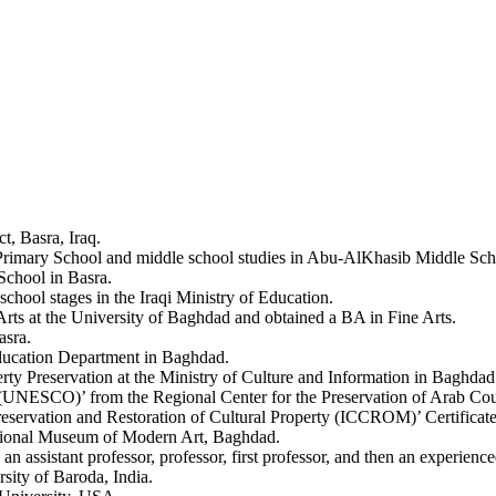
t, Basra, Iraq.
Primary School and middle school studies in Abu-AlKhasib Middle Sch
School in Basra.
chool stages in the Iraqi Ministry of Education.
ts at the University of Baghdad and obtained a BA in Fine Arts.
asra.
Education Department in Baghdad.
rty Preservation at the Ministry of Culture and Information in Baghdad
y (UNESCO)’ from the Regional Center for the Preservation of Arab Cou
eservation and Restoration of Cultural Property (ICCROM)’ Certificate 
 National Museum of Modern Art, Baghdad.
 an assistant professor, professor, first professor, and then an experie
sity of Baroda, India.