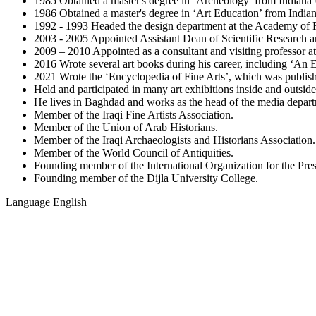
1985 Obtained a master's degree in ‘Archeology’ from Indiana
1986 Obtained a master's degree in ‘Art Education’ from India
1992 - 1993 Headed the design department at the Academy of F
2003 - 2005 Appointed Assistant Dean of Scientific Research a
2009 – 2010 Appointed as a consultant and visiting professor a
2016 Wrote several art books during his career, including ‘A
2021 Wrote the ‘Encyclopedia of Fine Arts’, which was publishe
Held and participated in many art exhibitions inside and outside
He lives in Baghdad and works as the head of the media departm
Member of the Iraqi Fine Artists Association.
Member of the Union of Arab Historians.
Member of the Iraqi Archaeologists and Historians Association.
Member of the World Council of Antiquities.
Founding member of the International Organization for the Pres
Founding member of the Dijla University College.
Language
English