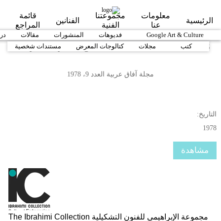
Skip to main content
معلومات
مجموعتنا
قائمة
الرئيسية
الفنانين
عنا
الفنية
المراجع
1890-1919
Google Art & Culture
1920-1939
فديوهات
1940-1959
المنشورات
1960-1979
مقالات
-1999
در
Afaq Arabiya Magazine, Issue No. 9, Year 1978
كتب
مجلات
كتالوجات المعرض
مستندات شخصية
مجلة آفاق عربية العدد 9، 1978
التاريخ:
1978
مشاهدة